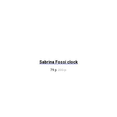
Sabrina Fossi clock
79
р.
200
р.