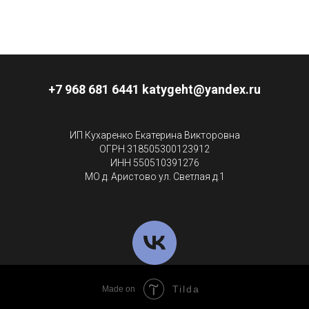
+7 968 681 6441 katygeht@yandex.ru
ИП Кухаренко Екатерина Викторовна
ОГРН 318505300123912
ИНН 550510391276
МО д. Аристово ул. Светлая д.1
Tilda
Made on