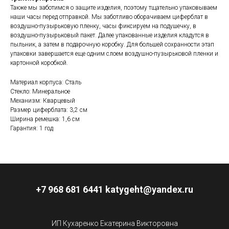
Также мы заботимся о защите изделия, поэтому тщательно упаковываем
наши часы перед отправкой. Мы заботливо оборачиваем циферблат в
воздушно-пузырьковую пленку, часы фиксируем на подушечку, в
воздушно-пузырьковый пакет. Далее упакованные изделия кладутся в
пыльник, а затем в подарочную коробку. Для большей сохранности этап
упаковки завершается еще одним слоем воздушно-пузырьковой пленки и
картонной коробкой.
Материал корпуса: Сталь
Стекло: Минеральное
Механизм: Кварцевый
Размер циферблата: 3,2 см
Ширина ремешка: 1,6 см
Гарантия: 1 год
+7 968 681 6441 katygeht@yandex.ru
ИП Кухаренко Екатерина Викторовна