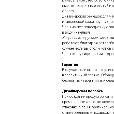
минеральное стекло, устойчи
вместе создают идеальный и 
образу.
Дизайнерский ремешок для ча
итальянской кожи вручную, за
Часы имеют повседневную защи
в воду их нельзя.
Кварцевые наручные часы
отл
работают благодаря батарейк
случае, если вы столкнулись 
Часы станут идеальным подарк
Гарантия
В случае, если вы столкнулис
в гарантийный сервис. Обраща
бесплатный гарантийный серв
Дизайнерская коробка
При создании продуктов Кати 
премиальное качество аксесс
упаковке. Часы в оригинальн
станут желанным подарком на