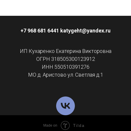
+7 968 681 6441 katygeht@yandex.ru
ИП Кухаренко Екатерина Викторовна
ОГРН 318505300123912
ИНН 550510391276
МО д. Аристово ул. Светлая д.1
Tilda
Made on