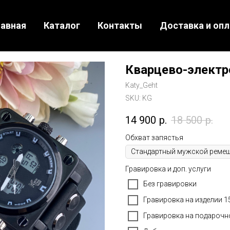
лавная
Каталог
Контакты
Доставка и опл
Кварцево-электр
Katy_Geht
SKU:
KG
14 900
р.
18 500
р.
Обхват запястья
Гравировка и доп. услуги
Без гравировки
Гравировка на изделии 1
Гравировка на подарочн