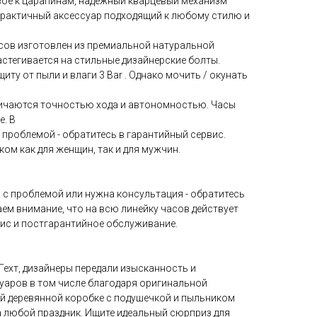
вое к царапинам, надежный кварцевый механизм
практичный аксессуар подходящий к любому стилю и
сов изготовлен из премиальной натуральной
стегивается на стильные дизайнерские болты.
ту от пыли и влаги 3 Bar . Однако мочить / окунать
ичаются точностью хода и автономностью. Часы
е. В
с проблемой - обратитесь в гарантийный сервис.
ом как для женщин, так и для мужчин.
ь с проблемой или нужна консультация - обратитесь
ем внимание, что на всю линейку часов действует
ис и постгарантийное обслуживание.
Гехт, дизайнеры передали изысканность и
уаров в том числе благодаря оригинальной
ой деревянной коробке с подушечкой и пыльником
 любой праздник. Ищите идеальный сюрприз для