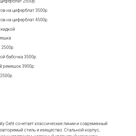
 циферблат 2500р.
ов на циферблат 3500р.
ов на циферблат 4500р.
скидкой
мешка
 2500р.
ой бабочка 3500р.
 ремешок 3900р.
2500р.
aty Geht сочетает классические линии и современный
повторимый стиль и изящество. Стальной корпус,