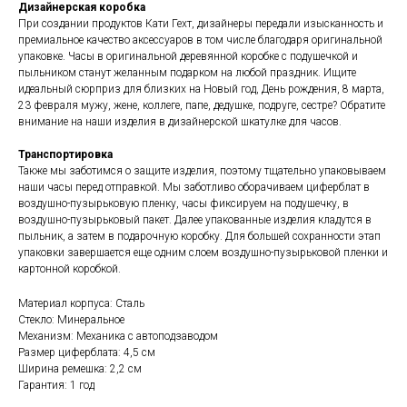
Дизайнерская коробка
При создании продуктов Кати Гехт, дизайнеры передали изысканность и
премиальное качество аксессуаров в том числе благодаря оригинальной
упаковке. Часы в оригинальной деревянной коробке с подушечкой и
пыльником станут желанным подарком на любой праздник. Ищите
идеальный сюрприз для близких на Новый год, День рождения, 8 марта,
23 февраля мужу, жене, коллеге, папе, дедушке, подруге, сестре? Обратите
внимание на наши изделия в дизайнерской шкатулке для часов.
Транспортировка
Также мы заботимся о защите изделия, поэтому тщательно упаковываем
наши часы перед отправкой. Мы заботливо оборачиваем циферблат в
воздушно-пузырьковую пленку, часы фиксируем на подушечку, в
воздушно-пузырьковый пакет. Далее упакованные изделия кладутся в
пыльник, а затем в подарочную коробку. Для большей сохранности этап
упаковки завершается еще одним слоем воздушно-пузырьковой пленки и
картонной коробкой.
Материал корпуса: Сталь
Стекло: Минеральное
Механизм: Механика с автоподзаводом
Размер циферблата: 4,5 см
Ширина ремешка: 2,2 см
Гарантия: 1 год