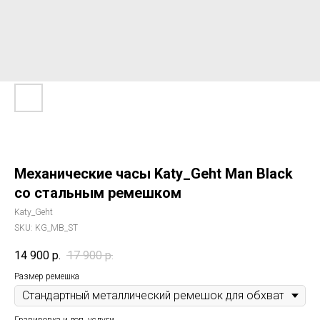
Механические часы Katy_Geht Man Black
со стальным ремешком
Katy_Geht
SKU:
KG_MB_ST
14 900
р.
17 900
р.
Размер ремешка