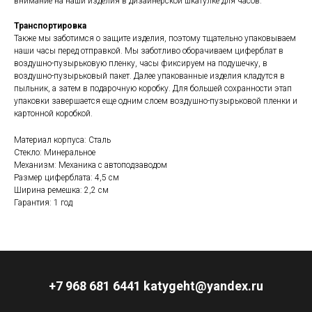
внимание на наши изделия в дизайнерской шкатулке для часов.
Транспортировка
Также мы заботимся о защите изделия, поэтому тщательно упаковываем
наши часы перед отправкой. Мы заботливо оборачиваем циферблат в
воздушно-пузырьковую пленку, часы фиксируем на подушечку, в
воздушно-пузырьковый пакет. Далее упакованные изделия кладутся в
пыльник, а затем в подарочную коробку. Для большей сохранности этап
упаковки завершается еще одним слоем воздушно-пузырьковой пленки и
картонной коробкой.
Материал корпуса: Сталь
Стекло: Минеральное
Механизм: Механика с автоподзаводом
Размер циферблата: 4,5 см
Ширина ремешка: 2,2 см
Гарантия: 1 год
+7 968 681 6441 katygeht@yandex.ru