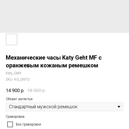
Механические часы Katy Geht MF с
оранжевым кожаным ремешком
Katy_Geht
SKU:
KG_SNTO
14 900
р.
18 500
р.
Обхват запястья
Гравировка
Без гравировки