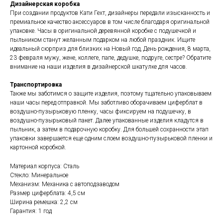
Дизайнерская коробка
При создании продуктов Кати Гехт, дизайнеры передали изысканность и
премиальное качество аксессуаров в том числе благодаря оригинальной
упаковке. Часы в оригинальной деревянной коробке с подушечкой и
пыльником станут желанным подарком на любой праздник. Ищите
идеальный сюрприз для близких на Новый год, День рождения, 8 марта,
23 февраля мужу, жене, коллеге, папе, дедушке, подруге, сестре? Обратите
внимание на наши изделия в дизайнерской шкатулке для часов.
Транспортировка
Также мы заботимся о защите изделия, поэтому тщательно упаковываем
наши часы перед отправкой. Мы заботливо оборачиваем циферблат в
воздушно-пузырьковую пленку, часы фиксируем на подушечку, в
воздушно-пузырьковый пакет. Далее упакованные изделия кладутся в
пыльник, а затем в подарочную коробку. Для большей сохранности этап
упаковки завершается еще одним слоем воздушно-пузырьковой пленки и
картонной коробкой.
Материал корпуса: Сталь
Стекло: Минеральное
Механизм: Механика с автоподзаводом
Размер циферблата: 4,5 см
Ширина ремешка: 2,2 см
Гарантия: 1 год