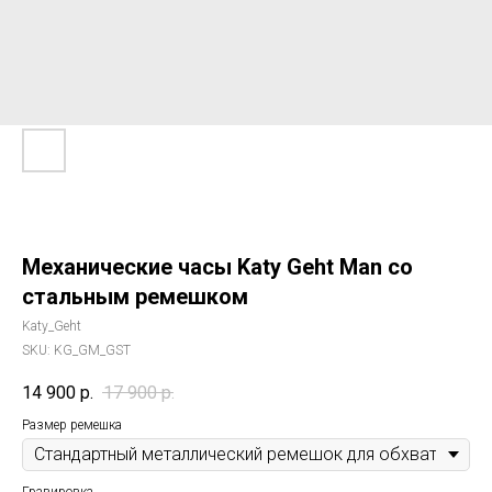
Механические часы Katy Geht Man со
стальным ремешком
Katy_Geht
SKU:
KG_GM_GST
14 900
р.
17 900
р.
Размер ремешка