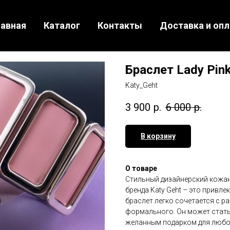
лавная
Каталог
Контакты
Доставка и опл
Браслет Lady Pin
Katy_Geht
3 900
р.
6 000
р.
В корзину
О товаре
Стильный дизайнерский кожан
бренда Katy Geht – это привл
браслет легко сочетается с р
формального. Он может стать
желанным подарком для любо