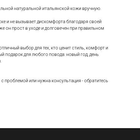
альной натуральной итальянской кожи вручную.
ске и не вызывает дискомфорта благодаря своей
же он прост в уходе и долговечен при правильном
отличный выбор для тех, кто ценит стиль, комфорт и
ый подарок для любого повода: новый год, день
.
ь с проблемой или нужна консультация - обратитесь