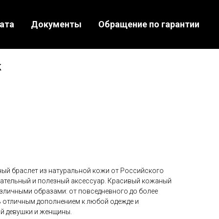
ата
Документы
Обращение по гарантии
k
ый браслет из натуральной кожи от Российского
екательный и полезный аксессуар. Красивый кожаный
азличными образами: от повседневного до более
 отличным дополнением к любой одежде и
й девушки и женщины.